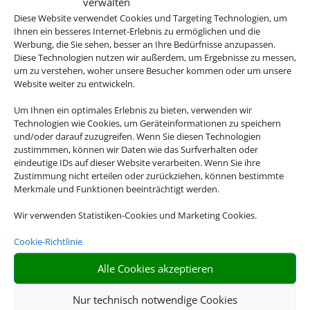
verwalten
Diese Website verwendet Cookies und Targeting Technologien, um
Ihnen ein besseres Internet-Erlebnis zu ermöglichen und die
Werbung, die Sie sehen, besser an Ihre Bedürfnisse anzupassen.
Diese Technologien nutzen wir außerdem, um Ergebnisse zu messen,
um zu verstehen, woher unsere Besucher kommen oder um unsere
Website weiter zu entwickeln.
EİNE BUCHUNG –
Um Ihnen ein optimales Erlebnis zu bieten, verwenden wir
Technologien wie Cookies, um Geräteinformationen zu speichern
und/oder darauf zuzugreifen. Wenn Sie diesen Technologien
ALLES DRİN.
zustimmmen, können wir Daten wie das Surfverhalten oder
eindeutige IDs auf dieser Website verarbeiten. Wenn Sie ihre
Zustimmung nicht erteilen oder zurückziehen, können bestimmte
BUCHEN SİE JETZT
Merkmale und Funktionen beeinträchtigt werden.
Wir verwenden Statistiken-Cookies und Marketing Cookies.
EİNE
Cookie-Richtlinie
PAUSCHALREİSE.
Alle Cookies akzeptieren
Nur technisch notwendige Cookies
Sie freuen sich bereits auf Ihren Urlaub, möchten