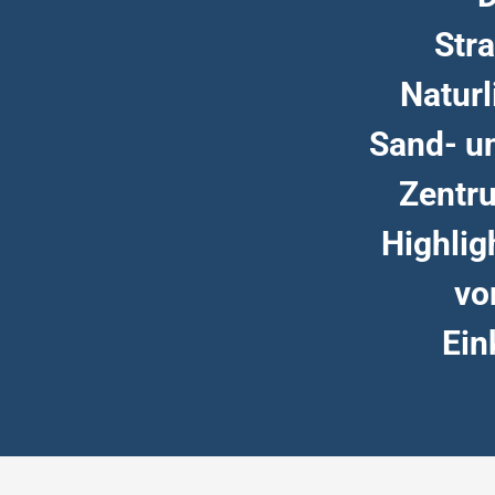
Stra
Naturl
Sand- un
Zentru
Highlig
vo
Ein