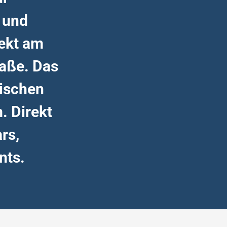
e und
rekt am
raße. Das
tischen
. Direkt
rs,
nts.