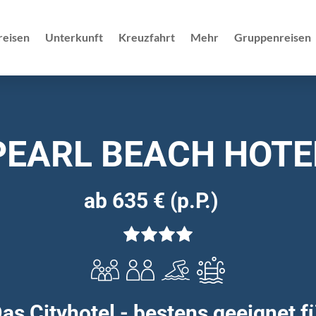
reisen
Unterkunft
Kreuzfahrt
Mehr
Gruppenreisen
PEARL BEACH HOTE
ab 635 € (p.P.)
as Cityhotel - bestens geeignet f