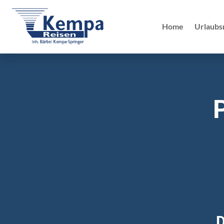
Home
Urlaubs
D