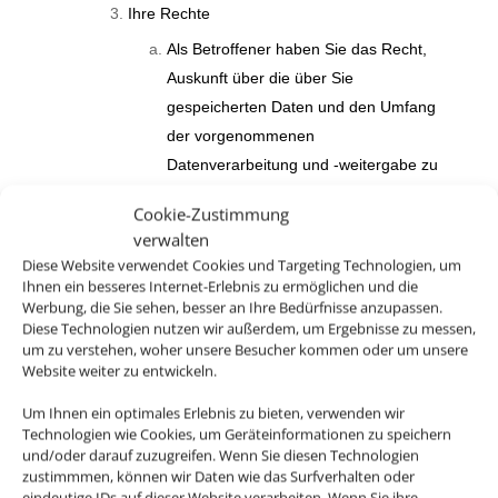
Ihre Rechte
Als Betroffener haben Sie das Recht,
Auskunft über die über Sie
gespeicherten Daten und den Umfang
der vorgenommenen
Datenverarbeitung und -weitergabe zu
verlangen und eine Kopie der über Sie
Cookie-Zustimmung
gespeicherten personenbezogenen
verwalten
Daten zu erhalten.
Diese Website verwendet Cookies und Targeting Technologien, um
Ihnen ein besseres Internet-Erlebnis zu ermöglichen und die
Außerdem haben das Recht,
Werbung, die Sie sehen, besser an Ihre Bedürfnisse anzupassen.
unverzüglich die Berichtigung Sie
Diese Technologien nutzen wir außerdem, um Ergebnisse zu messen,
um zu verstehen, woher unsere Besucher kommen oder um unsere
betreffender unrichtiger sowie die
Website weiter zu entwickeln.
Vervollständigung unvollständiger über
Sie gespeicherter personenbezogener
Um Ihnen ein optimales Erlebnis zu bieten, verwenden wir
Technologien wie Cookies, um Geräteinformationen zu speichern
Daten zu verlangen.
und/oder darauf zuzugreifen. Wenn Sie diesen Technologien
zustimmmen, können wir Daten wie das Surfverhalten oder
Sie haben weiterhin das Recht, die
eindeutige IDs auf dieser Website verarbeiten. Wenn Sie ihre