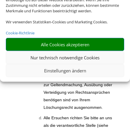
unverzügliche Löschung der über Sie
Zustimmung nicht erteilen oder zurückziehen, können bestimmte
gespeicherten personenbezogenen
Merkmale und Funktionen beeinträchtigt werden.
Daten zu verlangen, wenn die
Wir verwenden Statistiken-Cookies und Marketing Cookies.
gesetzlichen Voraussetzungen
vorliegen. Bitte beachten Sie, dass Ihr
Cookie-Richtlinie
Löschungsrecht Einschränkungen
Alle Cookies akzeptieren
unterliegen kann. Zum Beispiel müssen
bzw. dürfen wir keine Daten löschen,
Nur technisch notwendige Cookies
die wir aufgrund gesetzlicher
Aufbewahrungsfristen noch weiter
Einstellungen ändern
vorhalten müssen. Auch Daten, die wir
zur Geltendmachung, Ausübung oder
Verteidigung von Rechtsansprüchen
benötigen sind von Ihrem
Löschungsrecht ausgenommen.
Alle Ersuchen richten Sie bitte an uns
als die verantwortliche Stelle (siehe